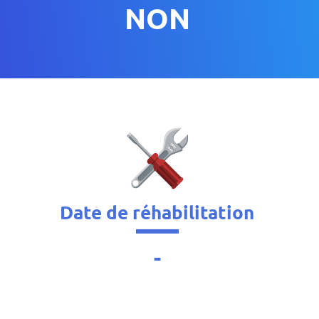
NON
Date de réhabilitation
-