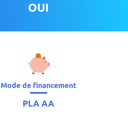
OUI
Mode de financement
PLA AA